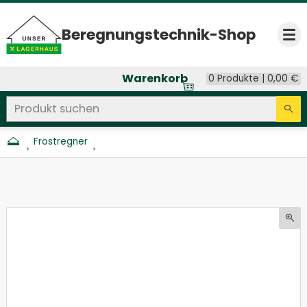
Beregnungs­technik-Shop
Op
Warenkorb
0 Produkte |
0,00
€
Produkt suchen
Seitenweite Suche
Eingab
Su
Frostregner