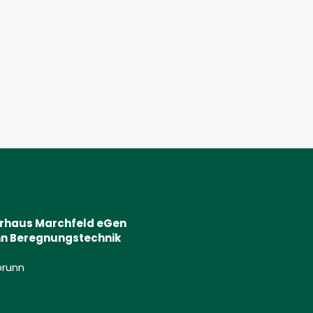
Impressum
erhaus Marchfeld eGen
AGB
n Beregnungstechnik
Datenschutzeinstellu
Datenschutzerklärung
Barrierefreiheitserklär
brunn
Kontakt
(Öffnet eventuell ein Programm um die Nummer „0043599202
Wunschliste
Ersatzteilanfrage
k@marchfeld.rlh.at
(Öffnet eventuell ein Programm um an d
Widerrufsbelehrung