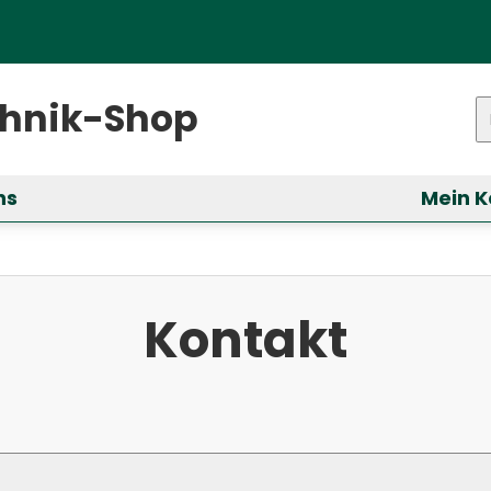
ster)
chnik-Shop
P
ns
Mein K
ür &bdquo;Services&ldquo; anzeigen
Kontakt