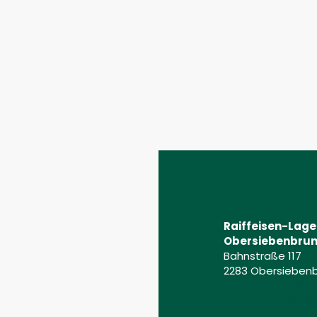
Raiffeisen-Lag
Obersiebenbrun
Bahnstraße 117
2283 Obersieben
+43 59 9202 2831
beregnungstechni