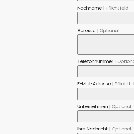
Nachname
Pflichtfeld
Adresse
Optional
Telefonnummer
Option
E-Mail-Adresse
Pflichtfe
Unternehmen
Optional
Bitte lasse dieses Feld lee
Ihre Nachricht
Optional