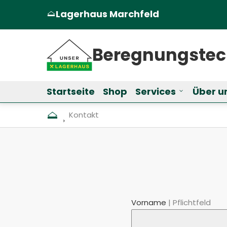
Lagerhaus Marchfeld
(Öffnet in einem neuen Tab oder Fen
Beregnungs­te
Startseite
Shop
Services
Über u
Untermenü f
Aktuell: Kontakt
Kontakt
Vorname
Pflichtfeld