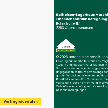
Wunschliste
Ersatzteilanfrage
Widerrufsbelehrung
Vertrag widerrufen
Raiffeisen-Lagerhaus March
Obersiebenbrunn Beregnung
Bahnstraße 117
2283 Obersiebenbrunn
+43 59 9202 2831
(Öffnet event
beregnungstechnik@marchfeld.
© 2026 Beregnungs­technik-Sh
Lieferung nur innerhalb Österreichs möglic
Steuern und Abgaben. Verbilligungen in
Stattpreise sind unsere bisherigen Verkau
angegebenen Zeitraum bzw. solange der Vo
ganzen Verpackungseinheiten und Haush
Druckfehler vorbehalten. Verwendete Foto
Verständnis, dass nicht immer alle bewo
Verkaufsstellen vorrätig sein können. Es
Geschäftsbedingungen.
Vertrag widerrufen