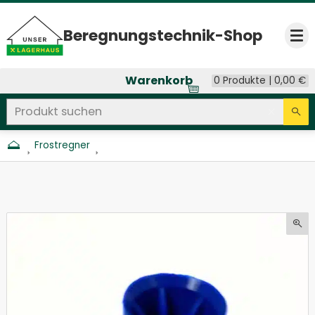
Beregnungs­technik-Shop
Op
Warenkorb
0 Produkte |
0,00
€
Produkt suchen
Seitenweite Suche
Eingab
Su
Frostregner