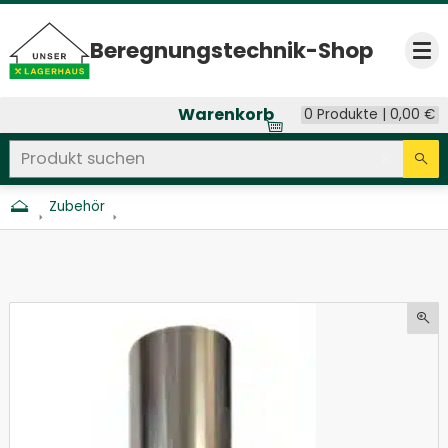
Beregnungs­technik-Shop
Op
Warenkorb
0 Produkte |
0,00
€
Produkt suchen
Seitenweite Suche
Eingab
Su
Zubehör