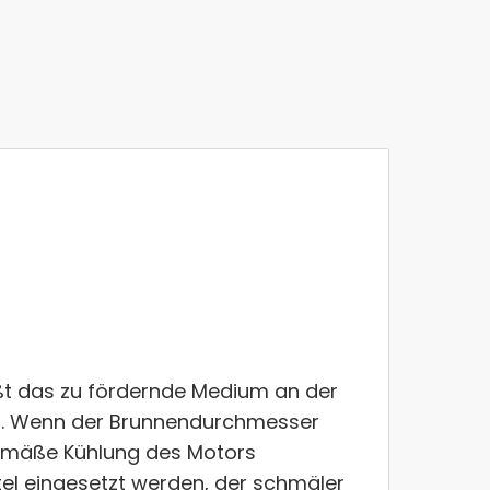
Artikelnumm
Verfügbarke
Lieferzeit
3 
ßt das zu fördernde Medium an der
en. Wenn der Brunnendurchmesser
gemäße Kühlung des Motors
tel eingesetzt werden, der schmäler