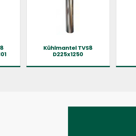
 8
Kühlmantel TVS8
301
D225x1250