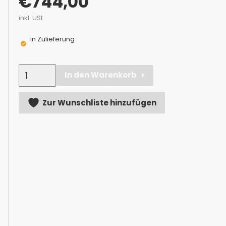
€
744,00
inkl. USt.
in Zulieferung
Anzahl
In den Warenkorb
Alternative:
Zur Wunschliste hinzufügen