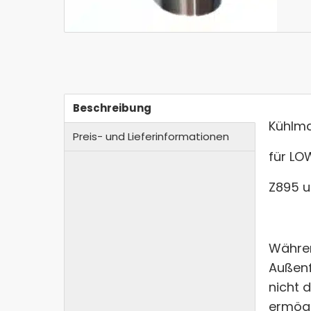
Beschreibung
Kühlma
Preis- und Lieferinformationen
für L
Z895 u
Währen
Außenf
nicht 
ermögl