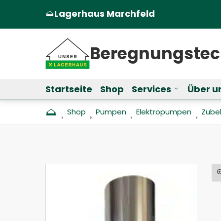
Lagerhaus Marchfeld
(Öffnet in einem neuen Tab oder Fen
Beregnungs­te
Startseite
Shop
Services
Über u
Untermenü f
Shop
Pumpen
Elektropumpen
Zube