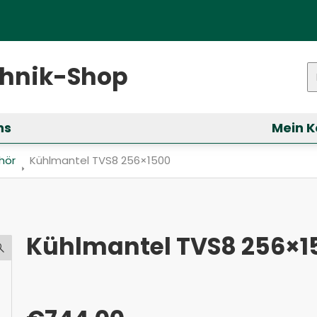
ster)
chnik-Shop
P
ns
Mein K
ür &bdquo;Services&ldquo; anzeigen
hör
Aktuell: Kühlmantel TVS8 256×1500
Kühlmantel TVS8 256×1500
Kühlmantel TVS8 256×1