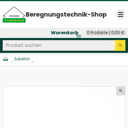
Beregnungs­technik-Shop
Op
Warenkorb
0 Produkte |
0,00
€
Produkt suchen
Seitenweite Suche
Eingab
Su
Zubehör