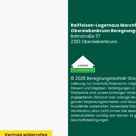
Barrierefreiheitserklärung
Kontakt
Wunschliste
Ersatzteilanfrage
Widerrufsbelehrung
Vertrag widerrufen
Raiffeisen-Lagerhaus March
Obersiebenbrunn Beregnung
Bahnstraße 117
2283 Obersiebenbrunn
+43 59 9202 2831
(Öffnet event
beregnungstechnik@marchfeld.
© 2026 Beregnungs­technik-Sh
Lieferung nur innerhalb Österreichs möglic
Steuern und Abgaben. Verbilligungen in
Stattpreise sind unsere bisherigen Verkau
angegebenen Zeitraum bzw. solange der Vo
ganzen Verpackungseinheiten und Haush
Druckfehler vorbehalten. Verwendete Foto
Verständnis, dass nicht immer alle bewo
Verkaufsstellen vorrätig sein können. Es
Geschäftsbedingungen.
Vertrag widerrufen