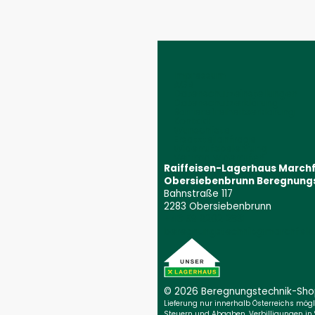
Aggregatpumpen
Impressum
AGB
Datenschutzeinstellungen
Datenschutzerklärung
Barrierefreiheitserklärung
Kontakt
Wunschliste
Ersatzteilanfrage
Widerrufsbelehrung
Vertrag widerrufen
Raiffeisen-Lagerhaus March
Obersiebenbrunn Beregnung
Bahnstraße 117
2283 Obersiebenbrunn
+43 59 9202 2831
(Öffnet event
beregnungstechnik@marchfeld.
© 2026 Beregnungs­technik-Sh
Lieferung nur innerhalb Österreichs möglic
Steuern und Abgaben. Verbilligungen in