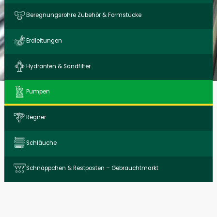
Beregnungs­rohre Zubehör & Form­stücke
Erdleitungen
Hydranten & Sandfilter
Pumpen
Regner
Schläuche
Schnäppchen & Restposten – Gebrauchtmarkt