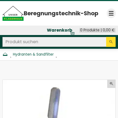
Beregnungs­technik-Shop
Op
Warenkorb
0 Produkte |
0,00
€
Produkt suchen
Seitenweite Suche
Eingab
Su
Hydranten & Sandfilter