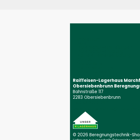
Impressum
AGB
Datenschutzeinstellungen
Datenschutzerklärung
Barrierefreiheitserklärung
Kontakt
Wunschliste
Ersatzteilanfrage
Widerrufsbelehrung
Vertrag widerrufen
Raiffeisen-Lagerhaus March
Obersiebenbrunn Beregnung
Bahnstraße 117
2283 Obersiebenbrunn
+43 59 9202 2831
(Öffnet event
beregnungstechnik@marchfeld.
© 2026 Beregnungs­technik-Sh