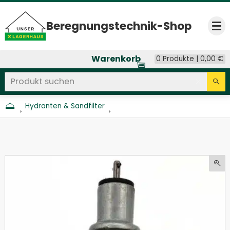
Beregnungs­technik-Shop
Op
Warenkorb
0 Produkte |
0,00
€
Produkt suchen
Seitenweite Suche
Eingab
Su
Hydranten & Sandfilter