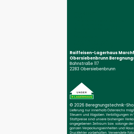
Impressum
AGB
Datenschutzeinstellungen
Datenschutzerklärung
Barrierefreiheitserklärung
Kontakt
Wunschliste
Ersatzteilanfrage
Widerrufsbelehrung
Vertrag widerrufen
Raiffeisen-Lagerhaus March
Obersiebenbrunn Beregnung
Bahnstraße 117
2283 Obersiebenbrunn
+43 59 9202 2831
(Öffnet event
beregnungstechnik@marchfeld.
© 2026 Beregnungs­technik-Sh
Lieferung nur innerhalb Österreichs möglic
Steuern und Abgaben. Verbilligungen in
Stattpreise sind unsere bisherigen Verkau
angegebenen Zeitraum bzw. solange der Vo
ganzen Verpackungseinheiten und Haush
Druckfehler vorbehalten. Verwendete Foto