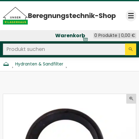
Beregnungs­technik-Shop
Op
Warenkorb
0 Produkte |
0,00
€
Produkt suchen
Seitenweite Suche
Eingab
Su
Hydranten & Sandfilter