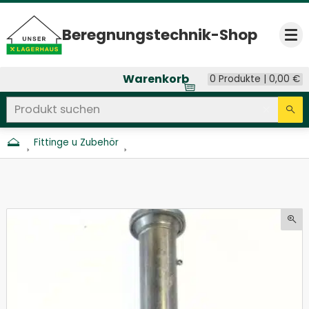
Beregnungs­technik-Shop
Op
Warenkorb
0 Produkte |
0,00
€
Produkt suchen
Seitenweite Suche
Eingab
Su
Fittinge u Zubehör