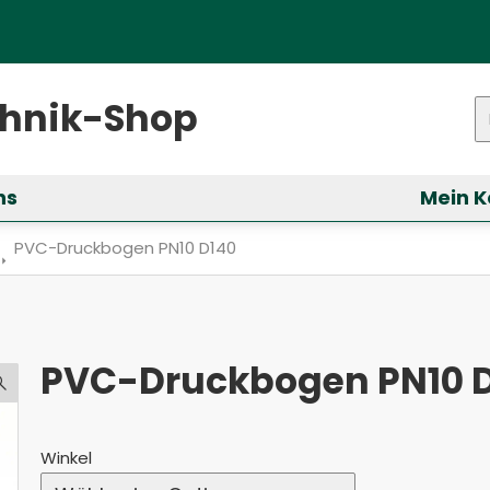
ster)
chnik-Shop
P
ns
Mein K
ür &bdquo;Services&ldquo; anzeigen
Aktuell: PVC-Druckbogen PN10 D140
PVC-Druckbogen PN10 D140
PVC-Druckbogen PN10 
Winkel