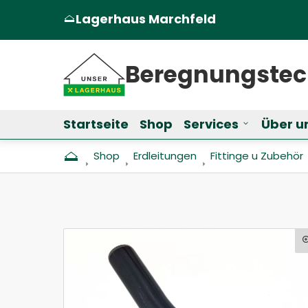
Lagerhaus Marchfeld
(Öffnet in einem neuen Tab oder Fen
Beregnungs­te
Startseite
Shop
Services
Über u
Untermenü f
Shop
Erdleitungen
Fittinge u Zubehör