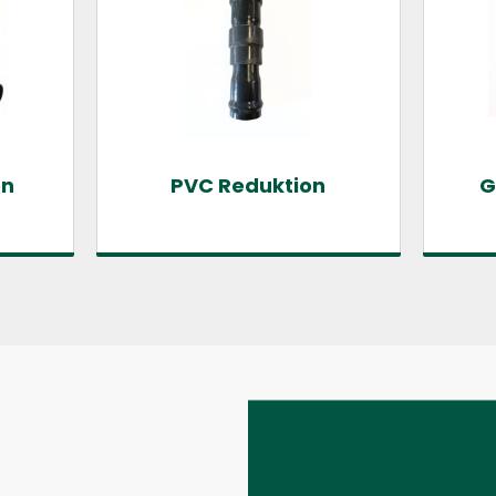
en
PVC Reduktion
G