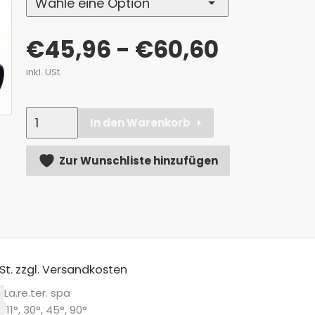
€
45,96
- €60,60
inkl. USt.
Anzahl
In den Warenkorb
Alternative:
Zur Wunschliste hinzufügen
St.
zzgl. Versandkosten
La.re.ter. spa
l
11°, 30°, 45°, 90°