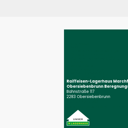
Impressum
AGB
Datenschutzeinstellungen
Datenschutzerklärung
Barrierefreiheitserklärung
Kontakt
Wunschliste
Ersatzteilanfrage
Widerrufsbelehrung
Vertrag widerrufen
Raiffeisen-Lagerhaus March
Obersiebenbrunn Beregnung
Bahnstraße 117
2283 Obersiebenbrunn
+43 59 9202 2831
(Öffnet event
beregnungstechnik@marchfeld.