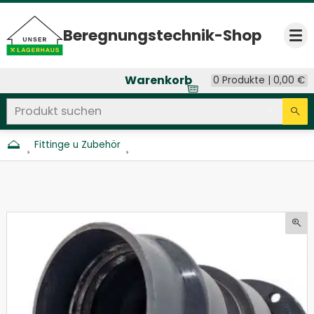
Beregnungs­technik-Shop
Op
Warenkorb
0 Produkte |
0,00
€
Produkt suchen
Seitenweite Suche
Eingab
Su
Fittinge u Zubehör