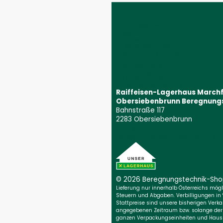
Impressum
AGB
Datenschutzeinstellungen
Datenschutzerklärung
Barrierefreiheitserklärung
Kontakt
Wunschliste
Ersatzteilanfrage
Widerrufsbelehrung
Vertrag widerrufen
Raiffeisen-Lagerhaus March
Obersiebenbrunn Beregnung
Bahnstraße 117
2283 Obersiebenbrunn
+43 59 9202 2831
(Öffnet event
beregnungstechnik@marchfeld.
© 2026 Beregnungs­technik-Sh
Lieferung nur innerhalb Österreichs möglic
Steuern und Abgaben. Verbilligungen in
Stattpreise sind unsere bisherigen Verkau
angegebenen Zeitraum bzw. solange der Vo
ganzen Verpackungseinheiten und Haush