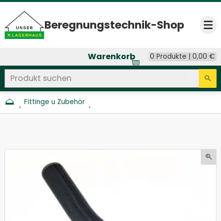
Beregnungs­technik-Shop
Op
Warenkorb
0 Produkte |
0,00
€
Produkt suchen
Seitenweite Suche
Eingab
Su
Fittinge u Zubehör