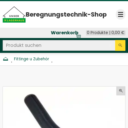
Beregnungs­technik-Shop
Op
Warenkorb
0 Produkte |
0,00
€
Produkt suchen
Seitenweite Suche
Eingab
Su
Fittinge u Zubehör