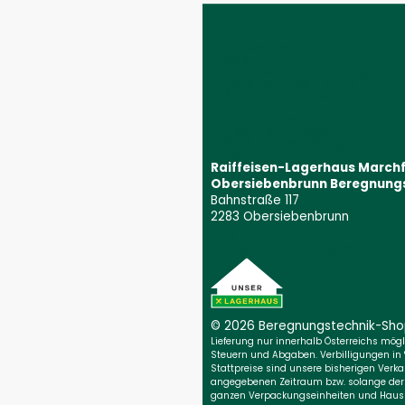
Impressum
AGB
Datenschutzeinstellungen
Datenschutzerklärung
Barrierefreiheitserklärung
Kontakt
Wunschliste
Ersatzteilanfrage
Widerrufsbelehrung
Vertrag widerrufen
Raiffeisen-Lagerhaus March
Obersiebenbrunn Beregnung
Bahnstraße 117
2283 Obersiebenbrunn
+43 59 9202 2831
(Öffnet event
beregnungstechnik@marchfeld.
© 2026 Beregnungs­technik-Sh
Lieferung nur innerhalb Österreichs möglic
Steuern und Abgaben. Verbilligungen in
Stattpreise sind unsere bisherigen Verkau
angegebenen Zeitraum bzw. solange der Vo
ganzen Verpackungseinheiten und Haush