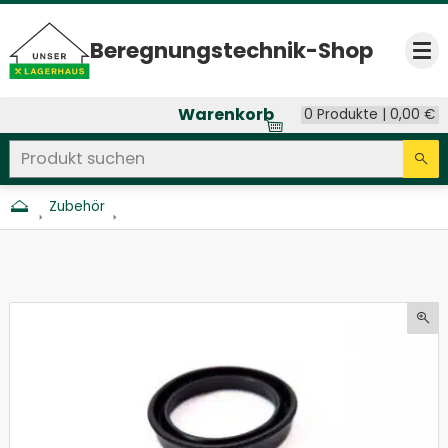
Beregnungs­technik-Shop
Op
Warenkorb
0 Produkte |
0,00
€
Produkt suchen
Seitenweite Suche
Eingab
Su
Zubehör