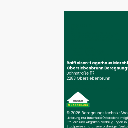
Impressum
AGB
Datenschutzeinstellungen
Datenschutzerklärung
Barrierefreiheitserklärung
Kontakt
Wunschliste
Ersatzteilanfrage
Widerrufsbelehrung
Vertrag widerrufen
Raiffeisen-Lagerhaus March
Obersiebenbrunn Beregnung
Bahnstraße 117
2283 Obersiebenbrunn
+43 59 9202 2831
(Öffnet event
beregnungstechnik@marchfeld.
© 2026 Beregnungs­technik-Sh
Lieferung nur innerhalb Österreichs möglic
Steuern und Abgaben. Verbilligungen in
Stattpreise sind unsere bisherigen Verkau