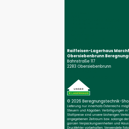
Impressum
AGB
Datenschutzeinstellungen
Datenschutzerklärung
Barrierefreiheitserklärung
Kontakt
Wunschliste
Ersatzteilanfrage
Widerrufsbelehrung
Vertrag widerrufen
Raiffeisen-Lagerhaus March
Obersiebenbrunn Beregnung
Bahnstraße 117
2283 Obersiebenbrunn
+43 59 9202 2831
(Öffnet event
beregnungstechnik@marchfeld.
© 2026 Beregnungs­technik-Sh
Lieferung nur innerhalb Österreichs möglic
Steuern und Abgaben. Verbilligungen in
Stattpreise sind unsere bisherigen Verkau
angegebenen Zeitraum bzw. solange der Vo
ganzen Verpackungseinheiten und Haush
Druckfehler vorbehalten. Verwendete Foto