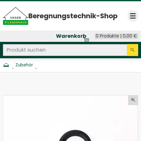
Beregnungs­technik-Shop
Op
Warenkorb
0 Produkte |
0,00
€
Produkt suchen
Seitenweite Suche
Eingab
Su
Zubehör