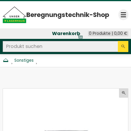
Beregnungs­technik-Shop
Op
Warenkorb
0 Produkte |
0,00
€
Produkt suchen
Seitenweite Suche
Eingab
Su
Sonstiges