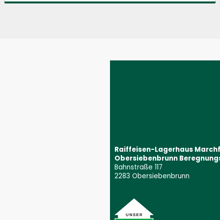
Impressum
AGB
Datenschutzeinstellungen
Datenschutzerklärung
Barrierefreiheitserklärung
Kontakt
Wunschliste
Ersatzteilanfrage
Widerrufsbelehrung
Vertrag widerrufen
Raiffeisen-Lagerhaus March
Obersiebenbrunn Beregnung
Bahnstraße 117
2283 Obersiebenbrunn
+43 59 9202 2831
(Öffnet event
beregnungstechnik@marchfeld.