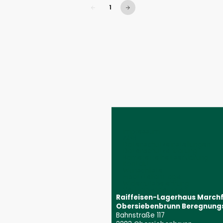
1
Bereits auf der ersten Seite
Gehe zu nächster Seite (Seite 2)
Impressum
AGB
Datenschutzeinstellungen
Datenschutzerklärung
Barrierefreiheitserklärung
Kontakt
Wunschliste
Ersatzteilanfrage
Widerrufsbelehrung
Vertrag widerrufen
Raiffeisen-Lagerhaus March
Obersiebenbrunn Beregnung
Bahnstraße 117