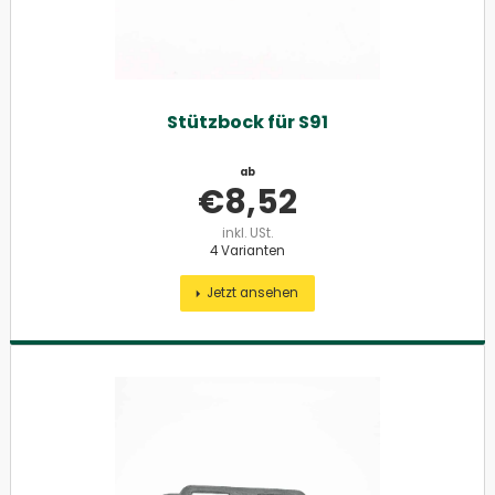
Stützbock für S91
ab
€
8,52
inkl. USt.
4 Varianten
Jetzt ansehen