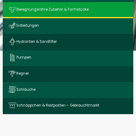
Beregnungs­rohre Zubehör & Form­stücke
Erdleitungen
Hydranten & Sandfilter
Pumpen
Regner
Schläuche
Schnäppchen & Restposten – Gebrauchtmarkt