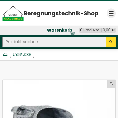
Beregnungs­technik-Shop
Op
Warenkorb
0 Produkte |
0,00
€
Produkt suchen
Seitenweite Suche
Eingab
Su
Endstücke