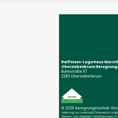
Impressum
AGB
Datenschutzeinstellungen
Datenschutzerklärung
Barrierefreiheitserklärung
Kontakt
Wunschliste
Ersatzteilanfrage
Widerrufsbelehrung
Vertrag widerrufen
Raiffeisen-Lagerhaus March
Obersiebenbrunn Beregnung
Bahnstraße 117
2283 Obersiebenbrunn
+43 59 9202 2831
(Öffnet event
beregnungstechnik@marchfeld.
© 2026 Beregnungs­technik-Sh
Lieferung nur innerhalb Österreichs möglic
Steuern und Abgaben. Verbilligungen in