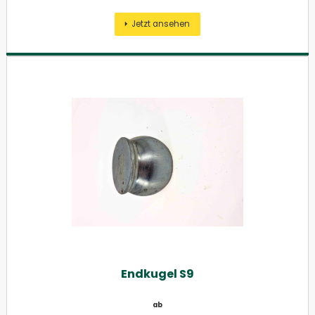
Jetzt ansehen
Endkugel S9
ab