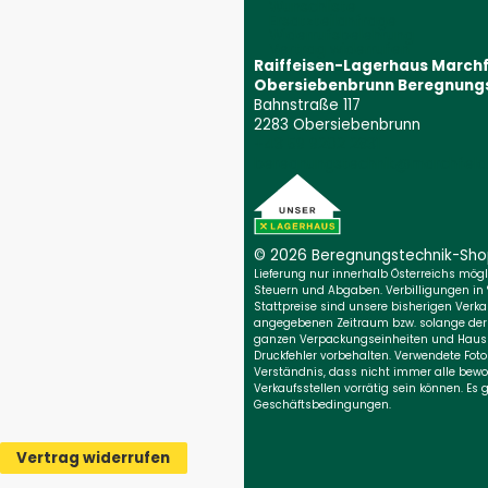
Wunschliste
Ersatzteilanfrage
Widerrufsbelehrung
Vertrag widerrufen
Raiffeisen-Lagerhaus March
Obersiebenbrunn Beregnung
Bahnstraße 117
2283 Obersiebenbrunn
+43 59 9202 2831
(Öffnet event
beregnungstechnik@marchfeld.
© 2026 Beregnungs­technik-Sh
Lieferung nur innerhalb Österreichs möglic
Steuern und Abgaben. Verbilligungen in
Stattpreise sind unsere bisherigen Verkau
angegebenen Zeitraum bzw. solange der Vo
ganzen Verpackungseinheiten und Haush
Druckfehler vorbehalten. Verwendete Foto
Verständnis, dass nicht immer alle bewo
Verkaufsstellen vorrätig sein können. Es
Geschäftsbedingungen.
Vertrag widerrufen