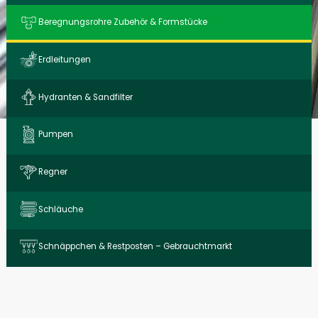
Beregnungs­rohre Zubehör & Form­stücke
Erdleitungen
Hydranten & Sandfilter
Pumpen
Regner
Schläuche
Schnäppchen & Restposten – Gebrauchtmarkt