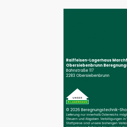
Impressum
AGB
Datenschutzeinstellungen
Datenschutzerklärung
Barrierefreiheitserklärung
Kontakt
Wunschliste
Ersatzteilanfrage
Widerrufsbelehrung
Vertrag widerrufen
Raiffeisen-Lagerhaus March
Obersiebenbrunn Beregnung
Bahnstraße 117
2283 Obersiebenbrunn
+43 59 9202 2831
(Öffnet event
beregnungstechnik@marchfeld.
© 2026 Beregnungs­technik-Sh
Lieferung nur innerhalb Österreichs möglic
Steuern und Abgaben. Verbilligungen in
Stattpreise sind unsere bisherigen Verkau