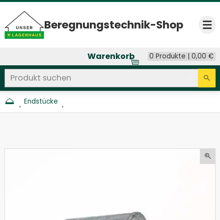
Beregnungs­technik-Shop
Op
Warenkorb
0 Produkte |
0,00
€
Produkt suchen
Seitenweite Suche
Eingab
Su
Endstücke