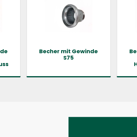
nde
Becher mit Gewinde
Be
S75
uss