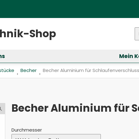
ster)
chnik-Shop
P
ns
Mein K
ür &bdquo;Services&ldquo; anzeigen
stücke
Becher
Aktuell: Becher Aluminium für Schlaufenve
Becher Aluminium für Schlaufenverschlus
Becher Aluminium für 
Durchmesser