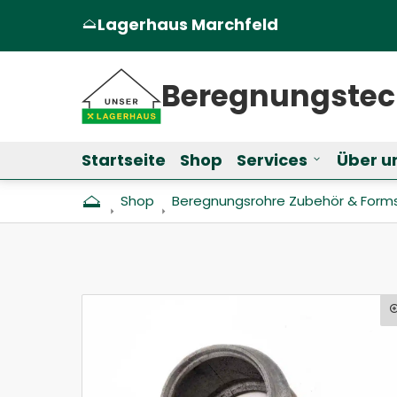
Lagerhaus Marchfeld
(Öffnet in einem neuen Tab oder Fen
Beregnungs­te
Startseite
Shop
Services
Über u
Untermenü f
Shop
Beregnungs­rohre Zubehör & Form­