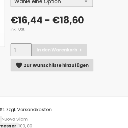
€
16,44
- €18,60
inkl. USt.
Anzahl
In den Warenkorb
Alternative:
Zur Wunschliste hinzufügen
St.
zzgl. Versandkosten
Nuova Silam
messer
100, 80