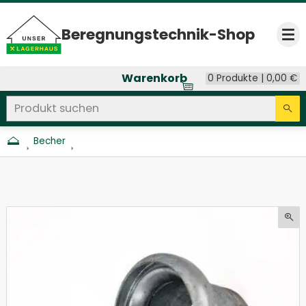
Beregnungs­technik-Shop
Op
Warenkorb
0 Produkte |
0,00
€
Produkt suchen
Seitenweite Suche
Eingab
Su
Becher