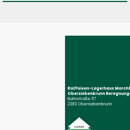
Impressum
AGB
Datenschutzeinstellungen
Datenschutzerklärung
Barrierefreiheitserklärung
Kontakt
Wunschliste
Ersatzteilanfrage
Widerrufsbelehrung
Vertrag widerrufen
Raiffeisen-Lagerhaus March
Obersiebenbrunn Beregnung
Bahnstraße 117
2283 Obersiebenbrunn
+43 59 9202 2831
(Öffnet event
beregnungstechnik@marchfeld.