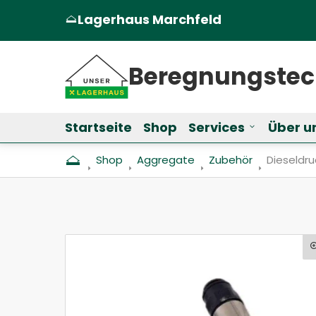
Lagerhaus Marchfeld
(Öffnet in einem neuen Tab oder Fen
Beregnungs­te
Startseite
Shop
Services
Über u
Untermenü f
Shop
Aggregate
Zubehör
Aktuell: 
Dieseldr