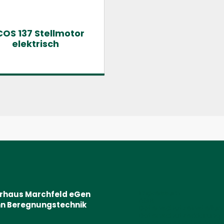
COS 137 Stellmotor
elektrisch
Impressum
erhaus Marchfeld eGen
AGB
n Beregnungstechnik
Datenschutzeinstellu
Datenschutzerklärung
Barrierefreiheitserklär