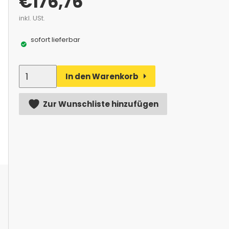
€
176,76
inkl. USt.
sofort lieferbar
Anzahl
In den Warenkorb
Alternative:
Zur Wunschliste hinzufügen