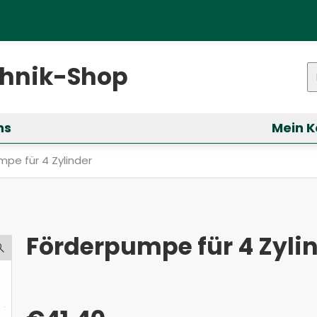
ster)
chnik-Shop
P
ns
Mein K
ür &bdquo;Services&ldquo; anzeigen
Förderpumpe für 4 Zylinder
pe für 4 Zylinder
Förderpumpe für 4 Zyli