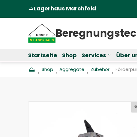
Lagerhaus Marchfeld
(Öffnet in einem neuen Tab oder Fen
Beregnungs­te
Startseite
Shop
Services
Über u
Untermenü f
Shop
Aggregate
Zubehör
Aktuell: 
Förderpum