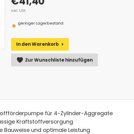
€
41,40
inkl. USt.
geringer Lagerbestand
In den Warenkorb
Alternative:
Zur Wunschliste hinzufügen
toffförderpumpe für 4-Zylinder-Aggregate
ässige Kraftstoffversorgung
e Bauweise und optimale Leistung