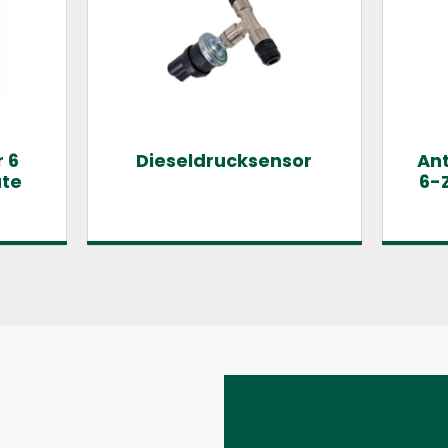
 6
Dieseldrucksensor
Ant
ate
6-