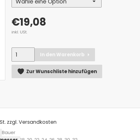
€
19,08
inkl. USt.
Anzahl
In den Warenkorb
Alternative:
Zur Wunschliste hinzufügen
St.
zzgl. Versandkosten
Bauer
messer
18, 20, 22, 24, 26, 28, 30, 32