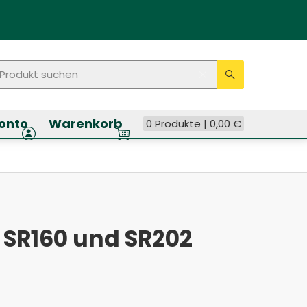
rodukt suchen
Seitenweite Suche
Eingabe lösche
Suche ausf
onto
Warenkorb
0 Produkte |
0,00
€
 SR160 und SR202