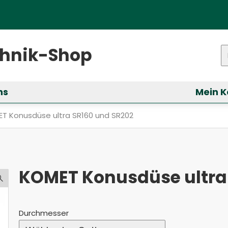
ster)
chnik-Shop
P
ns
Mein K
ür &bdquo;Services&ldquo; anzeigen
ell: KOMET Konusdüse ultra SR160 und SR202
T Konusdüse ultra SR160 und SR202
KOMET Konusdüse ultra
Durchmesser