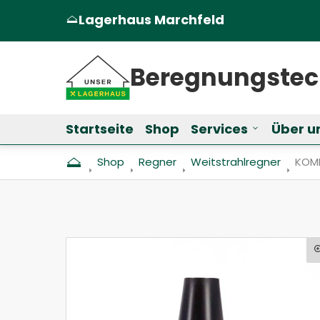
Lagerhaus Marchfeld
(Öffnet in einem neuen Tab oder Fen
Beregnungs­te
Startseite
Shop
Services
Über u
Untermenü f
Shop
Regner
Weitstrahlregner
Aktu
KOME