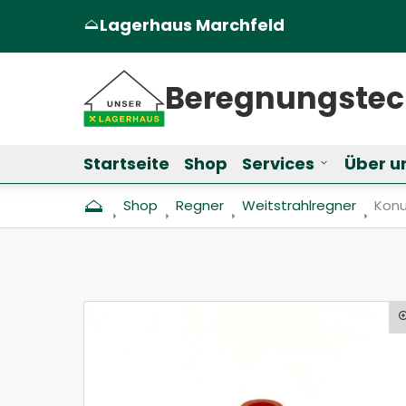
Lagerhaus Marchfeld
(Öffnet in einem neuen Tab oder Fen
Beregnungs­te
Startseite
Shop
Services
Über u
Untermenü f
Shop
Regner
Weitstrahlregner
Aktu
Konu