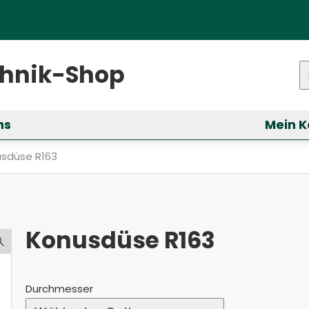
ster)
chnik-Shop
P
ns
Mein K
ür &bdquo;Services&ldquo; anzeigen
ell: Konusdüse R163
sdüse R163
Konusdüse R163
Durchmesser