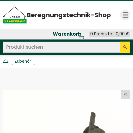
Beregnungs­technik-Shop
Op
Warenkorb
0 Produkte |
0,00
€
Produkt suchen
Seitenweite Suche
Eingab
Su
Zubehör