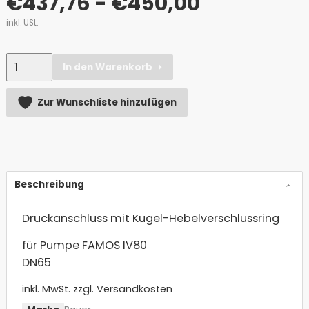
€
437,76
- €450,00
inkl. USt.
Anzahl
In den Warenkorb
Alternative:
Zur Wunschliste hinzufügen
Beschreibung
Druckanschluss mit Kugel-Hebelverschlussring
für Pumpe FAMOS IV80
DN65
inkl. MwSt.
zzgl. Versandkosten