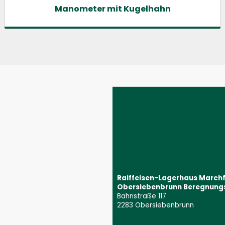
Manometer mit Kugelhahn
Impressum
AGB
Datenschutzeinstellungen
Datenschutzerklärung
Barrierefreiheitserklärung
Kontakt
Wunschliste
Ersatzteilanfrage
Widerrufsbelehrung
Vertrag widerrufen
Raiffeisen-Lagerhaus March
Obersiebenbrunn Beregnung
Bahnstraße 117
2283 Obersiebenbrunn
+43 59 9202 2831
(Öffnet event
beregnungstechnik@marchfeld.