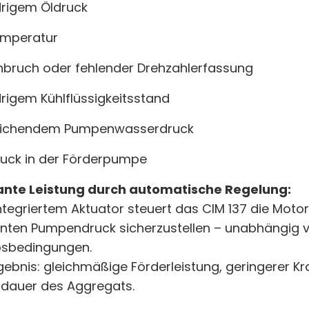
drigem Öldruck
emperatur
bruch oder fehlender Drehzahlerfassung
drigem Kühlflüssigkeitsstand
eichendem Pumpenwasserdruck
uck in der Förderpumpe
ante Leistung durch automatische Regelung:
ntegriertem Aktuator steuert das CIM 137 die Moto
nten Pumpendruck sicherzustellen – unabhängig
bsbedingungen.
gebnis: gleichmäßige Förderleistung, geringerer K
dauer des Aggregats.