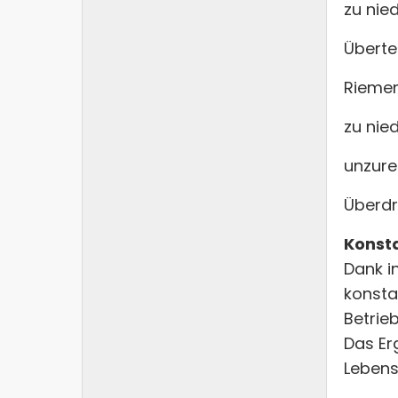
zu nie
Übert
Riemen
zu nie
unzur
Überdr
Konst
Dank i
konsta
Betrie
Das Er
Lebens