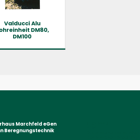
Valducci Alu
ohreinheit DM80,
DM100
Impressum
erhaus Marchfeld eGen
AGB
n Beregnungstechnik
Datenschutzeinstellu
Datenschutzerklärung