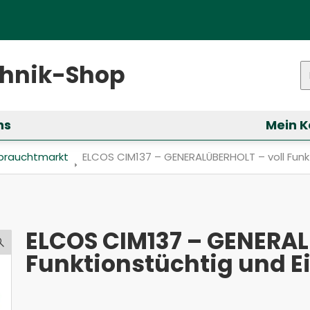
ster)
chnik-Shop
P
ns
Mein K
ür &bdquo;Services&ldquo; anzeigen
brauchtmarkt
Aktuell: ELCOS CIM137 – GENERALÜBERHOLT – v
ELCOS CIM137 – GENERALÜBERHOLT – voll Funk
ELCOS CIM137 – GENERAL
Funktionstüchtig und E