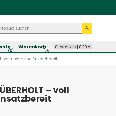
rodukt suchen
Seitenweite Suche
Eingabe lösche
Suche ausf
onto
Warenkorb
0 Produkte |
0,00
€
oll Funktionstüchtig und Einsatzbereit
tionstüchtig und Einsatzbereit
ÜBERHOLT – voll
insatzbereit