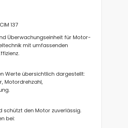
Artikelnumm
Verfügbarke
CIM 137
Lieferzeit
3 
und Überwachungseinheit für Motor-
eltechnik mit umfassenden
fizienz.
n Werte übersichtlich dargestellt:
r, Motordrehzahl,
ung.
d schützt den Motor zuverlässig.
n bei: