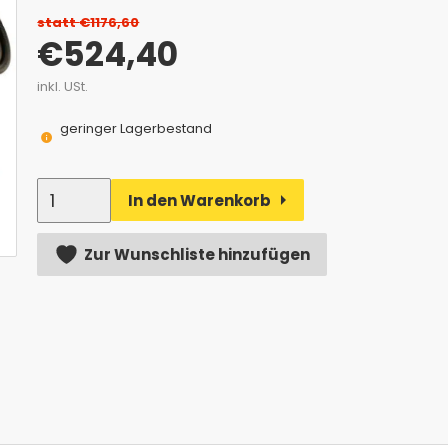
statt
€
1176,60
€524,40
inkl. USt.
geringer Lagerbestand
Anzahl
In den Warenkorb
Alternative:
Zur Wunschliste hinzufügen