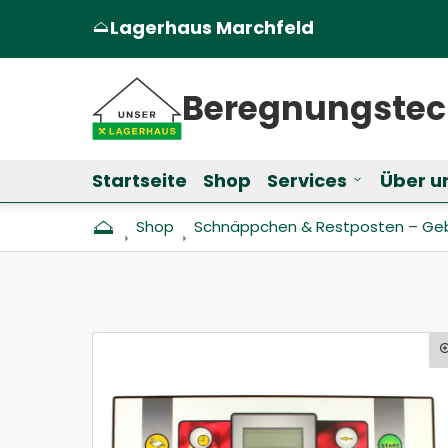
Lagerhaus Marchfeld
(Öffnet in einem neuen Tab oder Fen
Beregnungs­te
Startseite
Shop
Services
Über u
Untermenü f
Shop
Schnäppchen & Restposten – Ge