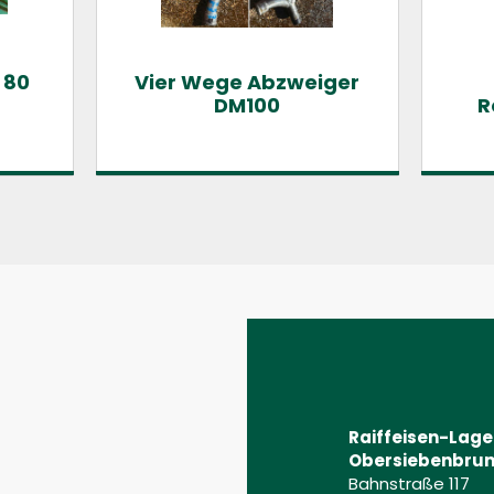
 80
Vier Wege Abzweiger
DM100
R
Raiffeisen-Lag
Obersiebenbrun
Bahnstraße 117