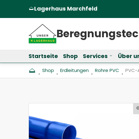
Lagerhaus Marchfeld
(Öffnet in einem neuen Tab oder Fen
Beregnungs­te
Startseite
Shop
Services
Über u
Untermenü f
Shop
Erdleitungen
Rohre PVC
Aktue
PVC-A