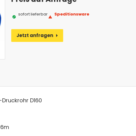
sofort lieferbar
Speditionsware
Jetzt anfragen
(Öffnet eventuell ein Programm um an 
Alternative:
Druckrohr D160
: 6m