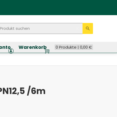
rodukt suchen
Seitenweite Suche
Eingabe lösche
Suche ausf
onto
Warenkorb
0 Produkte |
0,00
€
PN12,5 /6m