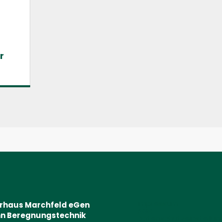
r
Impressum
erhaus Marchfeld eGen
AGB
n Beregnungstechnik
Datenschutzeinstellu