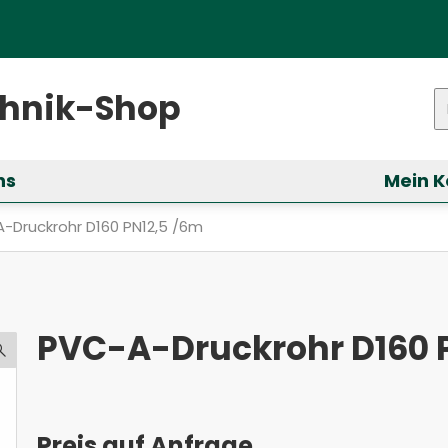
ster)
chnik-Shop
P
ns
Mein K
ür &bdquo;Services&ldquo; anzeigen
ll: PVC-A-Druckrohr D160 PN12,5 /6m
-Druckrohr D160 PN12,5 /6m
PVC-A-Druckrohr D160 
Preis auf Anfrage