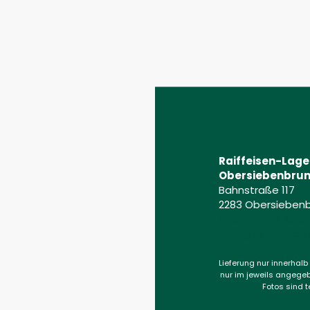
Raiffeisen-Lag
Obersiebenbrun
Bahnstraße 117
2283 Obersieben
+43 59 9202 2831
beregnungstechni
Lieferung nur innerhalb
nur im jeweils angegeb
Fotos sind t