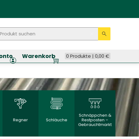
rodukt suchen
Seitenweite Suche
Eingabe lösche
Suche ausf
onto
Warenkorb
0 Produkte |
0,00
€
Schnäppchen &
Regner
Schläuche
Restposten –
Gebrauchtmarkt