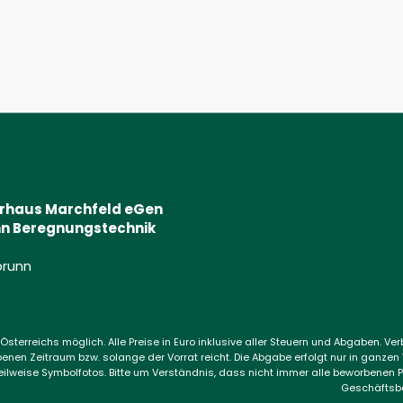
Impressum
erhaus Marchfeld eGen
AGB
n Beregnungstechnik
Datenschutzeinstellu
Datenschutzerklärung
Barrierefreiheitserklär
brunn
Kontakt
(Öffnet eventuell ein Programm um die Nummer „0043599202
Wunschliste
Ersatzteilanfrage
k@marchfeld.rlh.at
(Öffnet eventuell ein Programm um an d
Widerrufsbelehrung
Vertrag widerrufen
 Österreichs möglich. Alle Preise in Euro inklusive aller Steuern und Abgaben. V
enen Zeitraum bzw. solange der Vorrat reicht. Die Abgabe erfolgt nur in ganze
eilweise Symbolfotos. Bitte um Verständnis, dass nicht immer alle beworbenen P
Geschäftsb