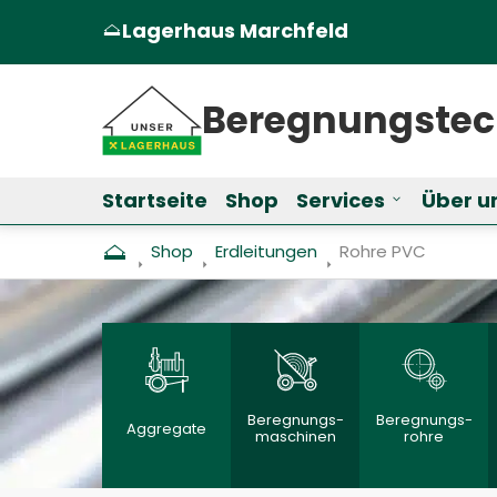
Lagerhaus Marchfeld
(Öffnet in einem neuen Tab oder Fen
Beregnungs­te
Startseite
Shop
Services
Über u
Untermenü f
Shop
Erdleitungen
Aktuell: Rohre PVC
Rohre PVC
Beregnungs­
Beregnungs­
Aggregate
maschinen
rohre