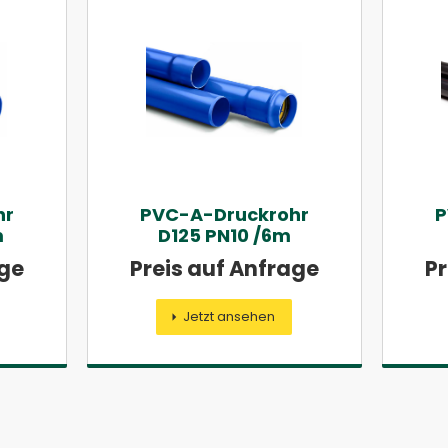
hr
PVC-A-Druckrohr
P
m
D125 PN10 /6m
age
Preis auf Anfrage
Pr
Jetzt ansehen