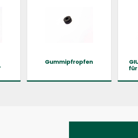
Gummipfropfen
GI
″
für