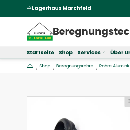
Lagerhaus Marchfeld
(Öffnet in einem neuen Tab oder Fen
Beregnungs­te
Startseite
Shop
Services
Über u
Untermenü f
Shop
Beregnungs­rohre
Rohre Alumin