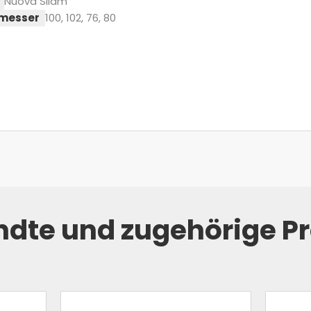
Nuova Silam
messer
100, 102, 76, 80
dte und zugehörige P