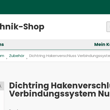
ster)
chnik-Shop
P
ns
Mein K
ür &bdquo;Services&ldquo; anzeigen
ium
Zubehör
Aktuell: Dichtring Hakenverschluss Verbind
Dichtring Hakenverschluss Verbindungssyst
Dichtring Hakenversch
Verbindungssystem Nu