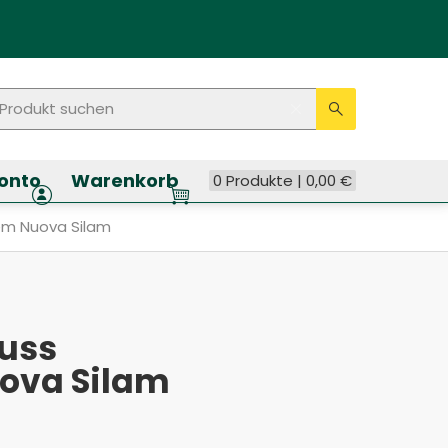
rodukt suchen
Seitenweite Suche
Eingabe lösche
Suche ausf
onto
Warenkorb
0 Produkte |
0,00
€
ungssystem Nuova Silam
em Nuova Silam
luss
ova Silam