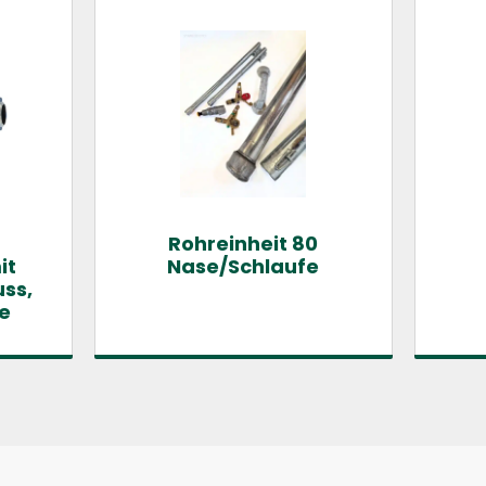
Rohreinheit 80
it
Nase/Schlaufe
ss,
e