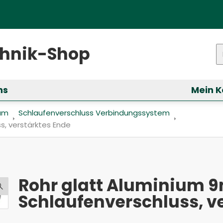
ster)
chnik-Shop
P
ns
Mein K
ür &bdquo;Services&ldquo; anzeigen
ium
Schlaufenverschluss Verbindungssystem
erschluss, verstärktes Ende
s, verstärktes Ende
Rohr glatt Aluminium 
Schlaufenverschluss, v