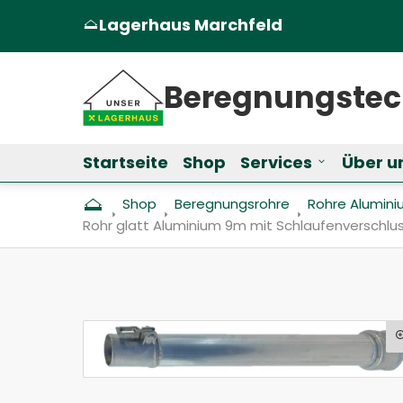
Lagerhaus Marchfeld
(Öffnet in einem neuen Tab oder Fen
Beregnungs­te
Startseite
Shop
Services
Über u
Untermenü f
Shop
Beregnungs­rohre
Rohre Alumin
Aktuell: Rohr glatt Aluminium 9m mit Schlaufenv
Rohr glatt Aluminium 9m mit Schlaufenverschlus