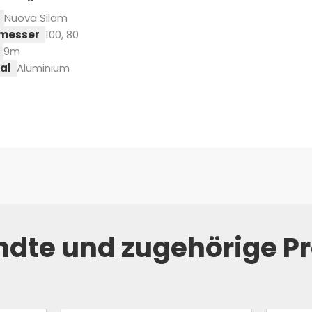
Nuova Silam
messer
100, 80
9m
al
Aluminium
dte und zugehörige P