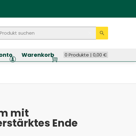
rodukt suchen
Seitenweite Suche
Eingabe lösche
Suche ausf
onto
Warenkorb
0 Produkte |
0,00
€
9m mit
erstärktes Ende