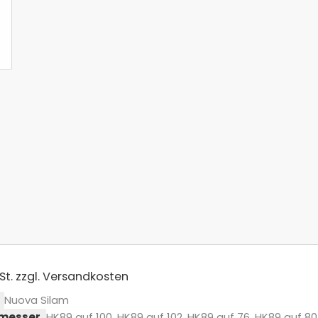
St.
zzgl. Versandkosten
Nuova Silam
messer
HK89 auf 100, HK89 auf 102, HK89 auf 76, HK89 auf 80