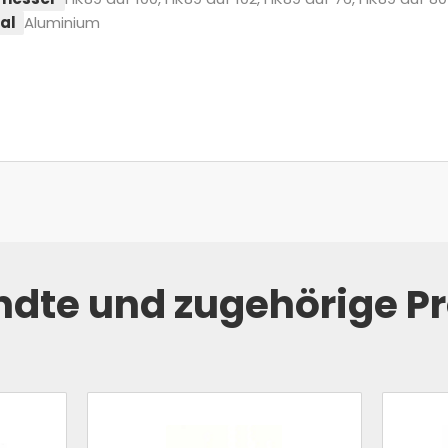
al
Aluminium
dte und zugehörige P