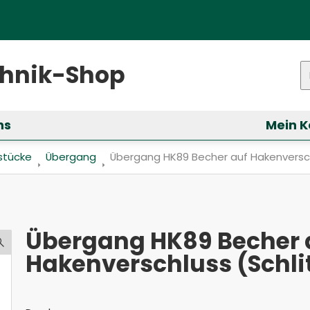
ster)
chnik-Shop
P
ns
Mein K
ür &bdquo;Services&ldquo; anzeigen
stücke
Übergang
Aktuell: Übergang HK89 Becher auf Hake
Übergang HK89 Becher auf Hakenversch
Übergang HK89 Becher 
Hakenverschluss (Schli