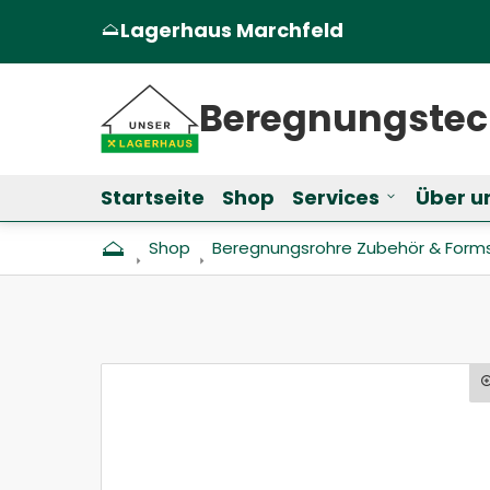
Lagerhaus Marchfeld
(Öffnet in einem neuen Tab oder Fen
Beregnungs­te
Startseite
Shop
Services
Über u
Untermenü f
Shop
Beregnungs­rohre Zubehör & Form­