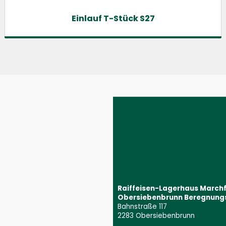
Einlauf T-Stück S27
Impressum
AGB
Datenschutzeinstellungen
Datenschutzerklärung
Barrierefreiheitserklärung
Kontakt
Wunschliste
Ersatzteilanfrage
Widerrufsbelehrung
Vertrag widerrufen
Raiffeisen-Lagerhaus March
Obersiebenbrunn Beregnung
Bahnstraße 117
2283 Obersiebenbrunn
+43 59 9202 2831
(Öffnet event