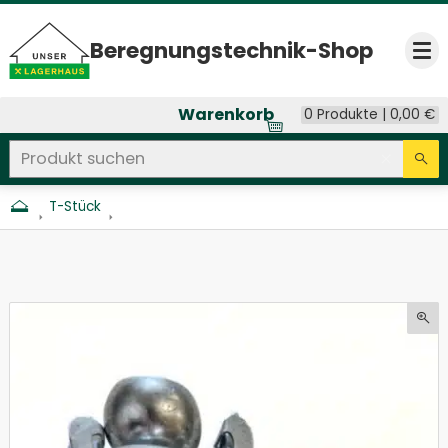
Beregnungs­technik-Shop
Op
Warenkorb
0 Produkte |
0,00
€
Produkt suchen
Seitenweite Suche
Eingab
Su
T-Stück