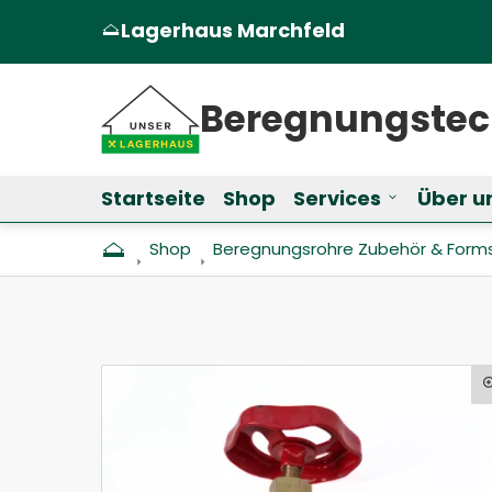
Lagerhaus Marchfeld
(Öffnet in einem neuen Tab oder Fen
Beregnungs­te
Startseite
Shop
Services
Über u
Untermenü f
Shop
Beregnungs­rohre Zubehör & Form­