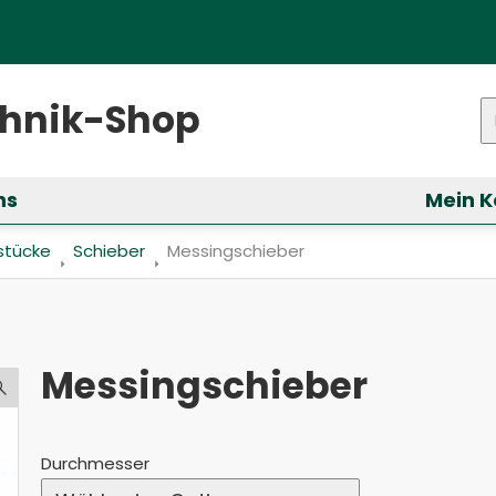
ster)
chnik-Shop
P
ns
Mein K
ür &bdquo;Services&ldquo; anzeigen
stücke
Schieber
Aktuell: Messingschieber
Messingschieber
Messingschieber
Durchmesser