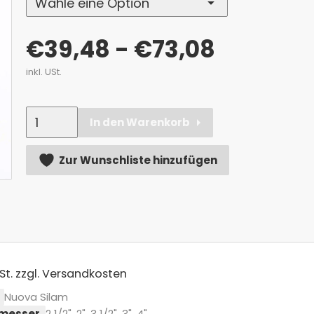
€
39,48
- €73,08
inkl. USt.
Anzahl
In den Warenkorb
Alternative:
Zur Wunschliste hinzufügen
St.
zzgl. Versandkosten
Nuova Silam
messer
2 1/2", 2", 3 1/2", 3", 4"