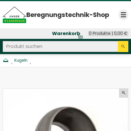
Beregnungs­technik-Shop
Op
Warenkorb
0 Produkte |
0,00
€
Produkt suchen
Seitenweite Suche
Eingab
Su
Kugeln