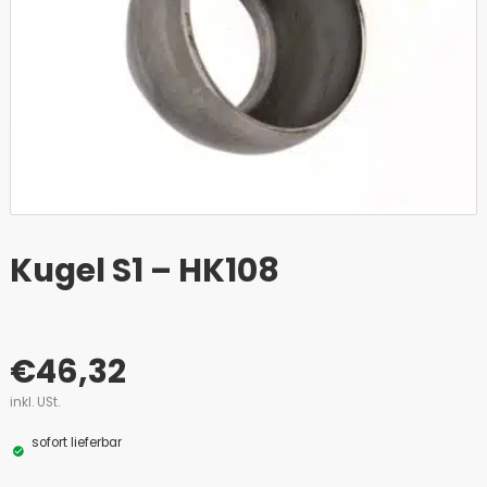
Kugel S1 – HK108
€
46,32
inkl. USt.
sofort lieferbar