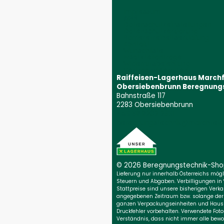
Impressum
AGB
Datenschutzeinstellungen
Datenschutzerklärung
Barrierefreiheitserklärung
Kontakt
Wunschliste
Ersatzteilanfrage
Widerrufsbelehrung
Vertrag widerrufen
Raiffeisen-Lagerhaus March
Obersiebenbrunn Beregnung
Bahnstraße 117
2283 Obersiebenbrunn
+43 59 9202 2831
(Öffnet event
beregnungstechnik@marchfeld.
© 2026 Beregnungs­technik-Sh
Lieferung nur innerhalb Österreichs möglic
Steuern und Abgaben. Verbilligungen in
Stattpreise sind unsere bisherigen Verkau
angegebenen Zeitraum bzw. solange der Vo
ganzen Verpackungseinheiten und Haush
Druckfehler vorbehalten. Verwendete Foto
Verständnis, dass nicht immer alle bewo