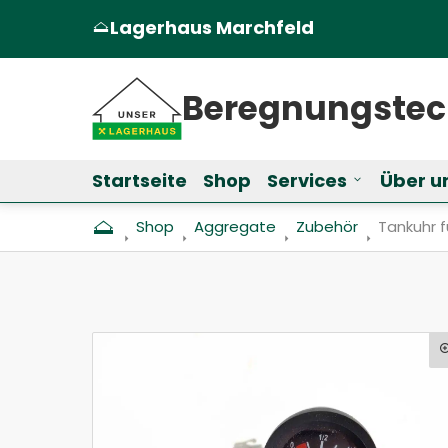
Lagerhaus Marchfeld
(Öffnet in einem neuen Tab oder Fen
Beregnungs­te
Startseite
Shop
Services
Über u
Untermenü f
Shop
Aggregate
Zubehör
Aktuell: 
Tankuhr 