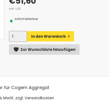
€
51,60
inkl. USt.
sofort lieferbar
Anzahl
In den Warenkorb
Alternative:
Zur Wunschliste hinzufügen
hr für Cogem Aggregat
 % MwSt.
zzgl. Versandkosten