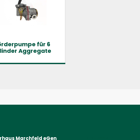
örderpumpe für 6
linder Aggregate
Impressum
erhaus Marchfeld eGen