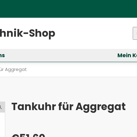
ster)
chnik-Shop
P
ns
Mein K
ür &bdquo;Services&ldquo; anzeigen
Tankuhr für Aggregat
für Aggregat
Tankuhr für Aggregat