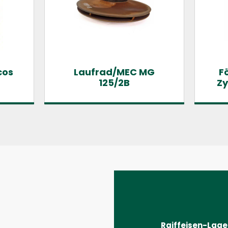
cos
Laufrad/MEC MG
F
125/2B
Zy
Raiffeisen-Lag