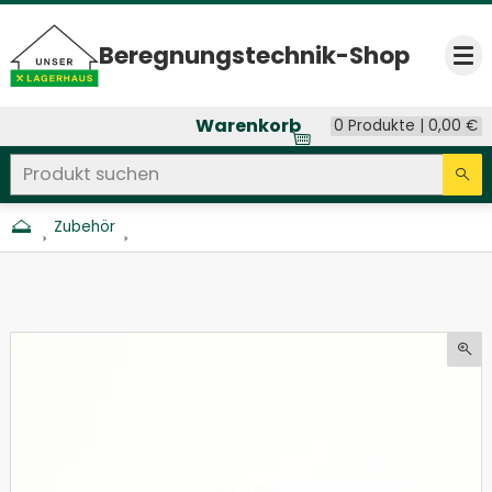
Beregnungs­technik-Shop
Op
Warenkorb
0 Produkte |
0,00
€
Produkt suchen
Seitenweite Suche
Eingab
Su
Zubehör