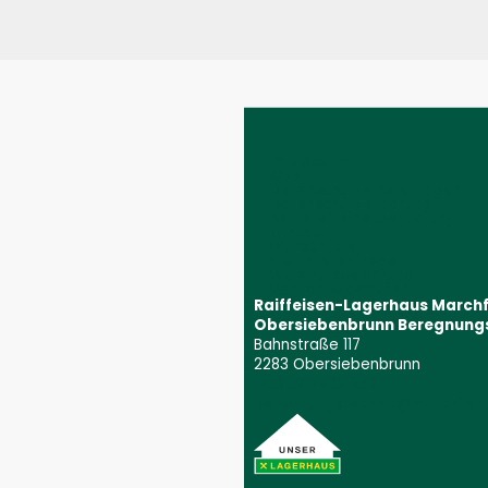
Impressum
AGB
Datenschutzeinstellungen
Datenschutzerklärung
Barrierefreiheitserklärung
Kontakt
Wunschliste
Ersatzteilanfrage
Widerrufsbelehrung
Vertrag widerrufen
Raiffeisen-Lagerhaus March
Obersiebenbrunn Beregnung
Bahnstraße 117
2283 Obersiebenbrunn
+43 59 9202 2831
(Öffnet event
beregnungstechnik@marchfeld.