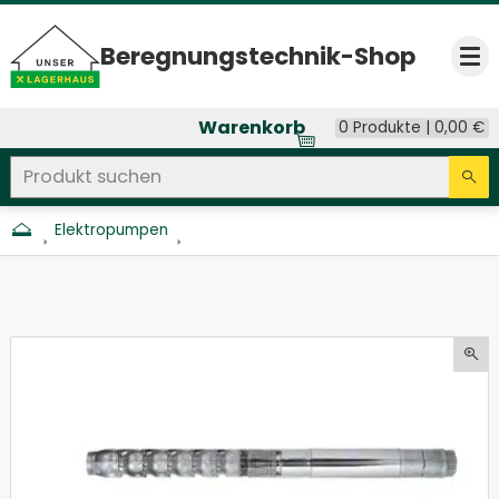
Beregnungs­technik-Shop
Op
Warenkorb
0 Produkte |
0,00
€
Produkt suchen
Seitenweite Suche
Eingab
Su
Elektropumpen