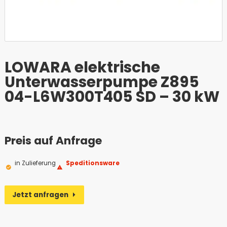
LOWARA elektrische
Unterwasserpumpe Z895
04-L6W300T405 SD – 30 kW
Preis auf Anfrage
in Zulieferung
Speditionsware
Jetzt anfragen
(Öffnet eventuell ein Programm um an den Empf
Alternative: