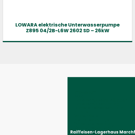
LOWARA elektrische Unterwasserpumpe
Z895 04/2B-L6W 2602 SD – 26kW
Impressum
AGB
Datenschutzeinstellungen
Datenschutzerklärung
Barrierefreiheitserklärung
Kontakt
Wunschliste
Ersatzteilanfrage
Widerrufsbelehrung
Vertrag widerrufen
Raiffeisen-Lagerhaus March