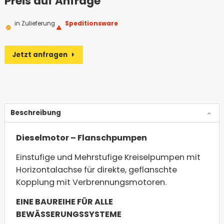
Preis auf Anfrage
in Zulieferung
Speditionsware
Jetzt anfragen
(Öffnet eventuell ein Programm um an den Empf
Alternative:
Beschreibung
Dieselmotor – Flanschpumpen
Einstufige und Mehrstufige Kreiselpumpen mit
Horizontalachse für direkte, geflanschte
Kopplung mit Verbrennungsmotoren.
EINE BAUREIHE FÜR ALLE
BEWÄSSERUNGSSYSTEME